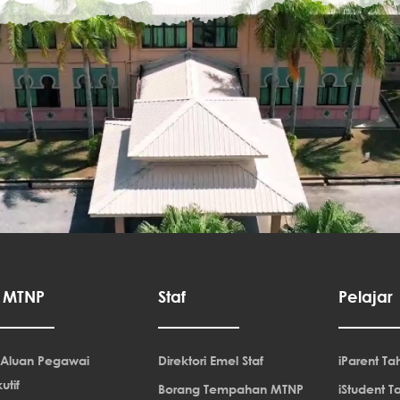
o MTNP
Staf
Pelajar
 Aluan Pegawai
Direktori Emel Staf
iParent Tah
utif
Borang Tempahan MTNP
iStudent Ta