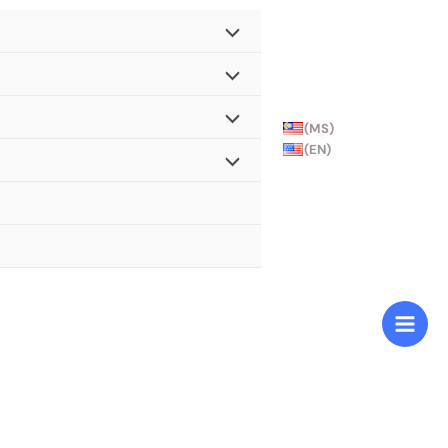
(MS)
(EN)