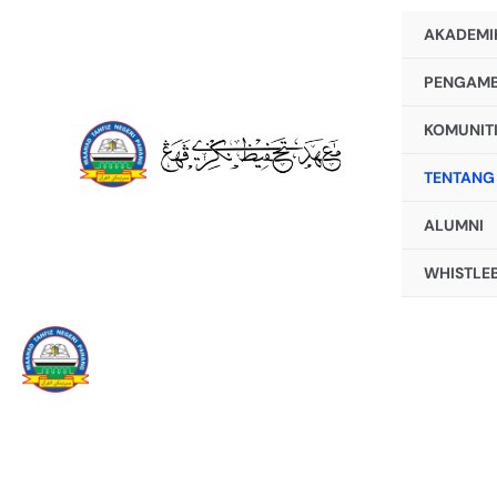
Skip
AKADEMI
to
PENGAMB
content
KOMUNIT
TENTANG
ALUMNI
WHISTLE