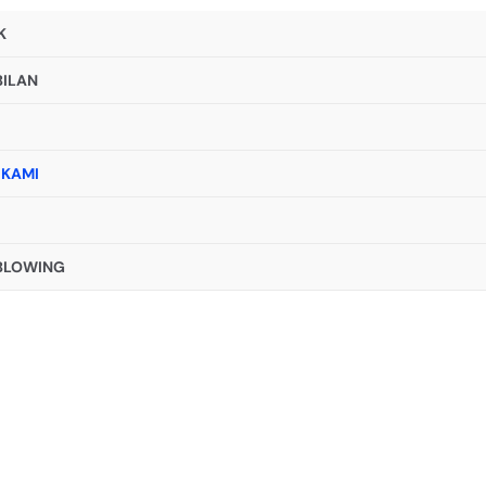
K
ILAN
I
 KAMI
BLOWING