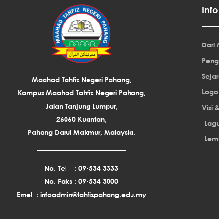
Inf
Dari
Peng
Seja
Maahad Tahfiz Negeri Pahang,
Logo
Kampus Maahad Tahfiz Negeri Pahang,
Jalan Tanjung Lumpur,
Visi 
26060 Kuantan,
Lag
Pahang Darul Makmur, Malaysia.
Lem
No. Tel : 09-534 3333
No. Faks : 09-534 3000
Emel : infoadmin@tahfizpahang.edu.my
T
F
Y
I