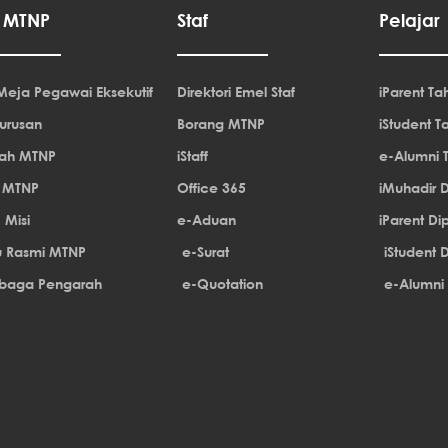
o MTNP
Staf
Pelajar
 Meja Pegawai Eksekutif
Direktori Emel Staf
iParent Tah
urusan
Borang MTNP
iStudent Ta
rah MTNP
iStaff
e-Alumni T
 MTNP
Office 365
iMuhadir 
& Misi
e-Aduan
iParent D
u Rasmi MTNP
e-Surat
iStudent 
baga Pengarah
e-Quotation
e-Alumni