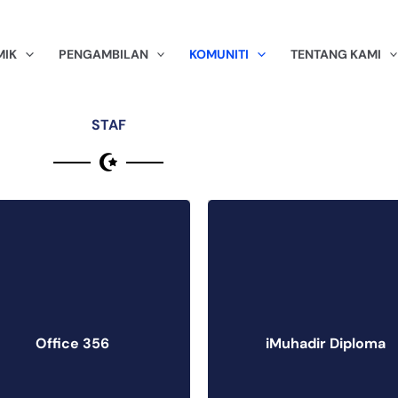
MIK
PENGAMBILAN
KOMUNITI
TENTANG KAMI
STAF
iMuhadir
Office 365
Diploma
Office 356
iMuhadir Diploma