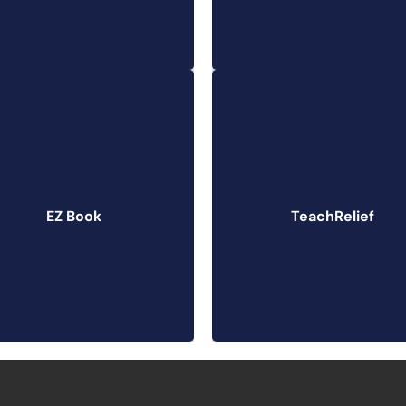
EZ Book
TeachRelief
EZ Book
TeachRelief