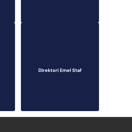
Direktori Emel
Staf
Direktori Emel Staf