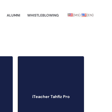
ALUMNI
WHISTLEBLOWING
(MS)
(EN)
iTeacher Tahfiz
Pro
iTeacher Tahfiz Pro