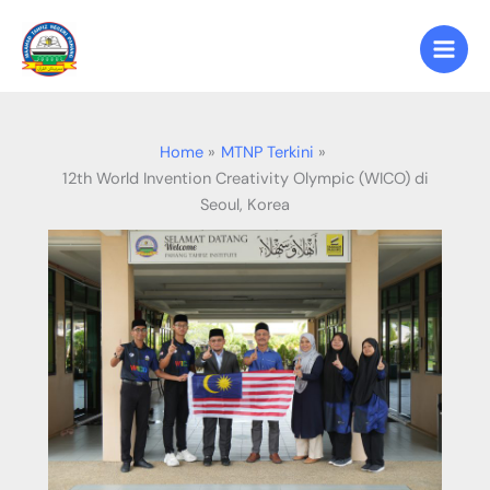
Skip
to
content
Home
MTNP Terkini
12th World Invention Creativity Olympic (WICO) di
Seoul, Korea