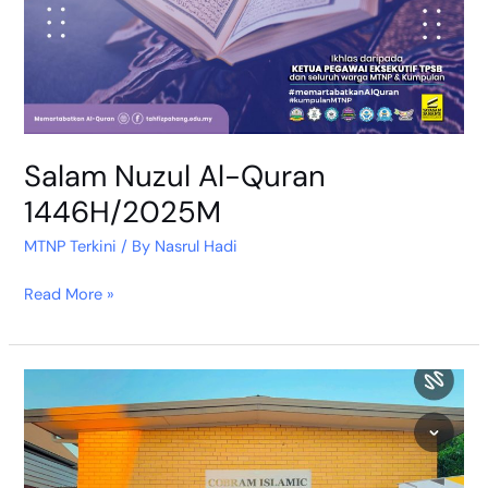
Salam Nuzul Al-Quran
1446H/2025M
MTNP Terkini
/ By
Nasrul Hadi
Read More »
Genap
Satu
Minggu
Imam
Global