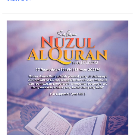
Salam
Nuzul
Al-
Quran
1446H/2025M