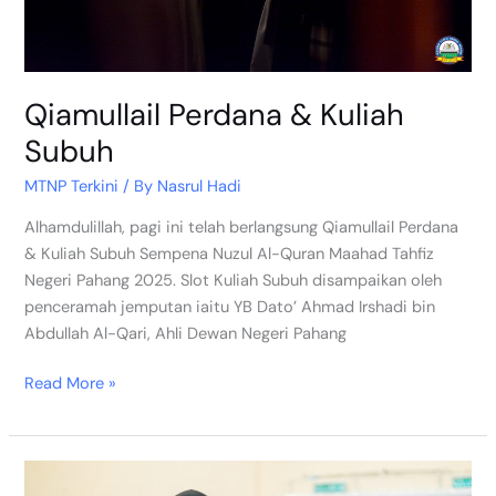
Qiamullail Perdana & Kuliah
Subuh
MTNP Terkini
/ By
Nasrul Hadi
Alhamdulillah, pagi ini telah berlangsung Qiamullail Perdana
& Kuliah Subuh Sempena Nuzul Al-Quran Maahad Tahfiz
Negeri Pahang 2025. Slot Kuliah Subuh disampaikan oleh
penceramah jemputan iaitu YB Dato’ Ahmad Irshadi bin
Abdullah Al-Qari, Ahli Dewan Negeri Pahang
Read More »
Majlis