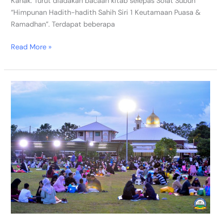
Kanak. Turut diadakan bacaan kitab selepas Solat Subuh
“Himpunan Hadith-hadith Sahih Siri 1 Keutamaan Puasa &
Ramadhan”. Terdapat beberapa
Read More »
Iftar
Jamaie
Bersama
Keluarga
Pelajar
MTNP