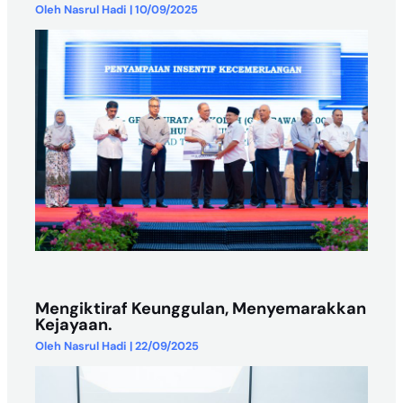
Oleh
Nasrul Hadi
|
10/09/2025
Mengiktiraf Keunggulan, Menyemarakkan
Kejayaan.
Oleh
Nasrul Hadi
|
22/09/2025