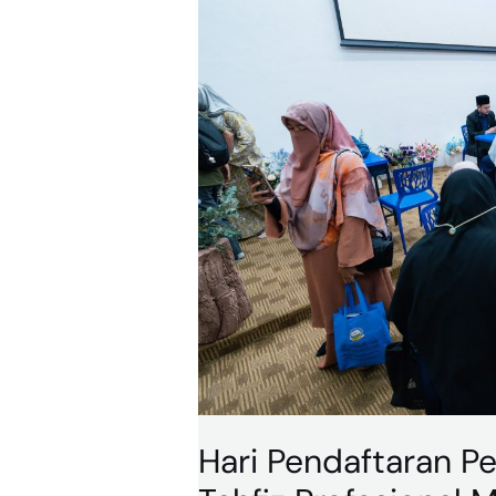
Pelajar
Baharu
Tingkatan
1
Tahfiz
Profesional
MTNP
Hari Pendaftaran Pe