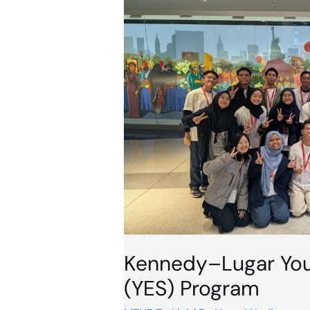
Lugar
Youth
Exchange
And
Study
(YES)
Program
Kennedy–Lugar You
(YES) Program