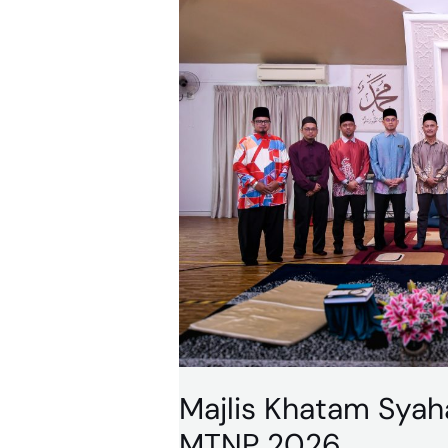
Syahadah
30
Juzuk
Al-
Quran
MTNP
2026
Majlis Khatam Sya
MTNP 2026