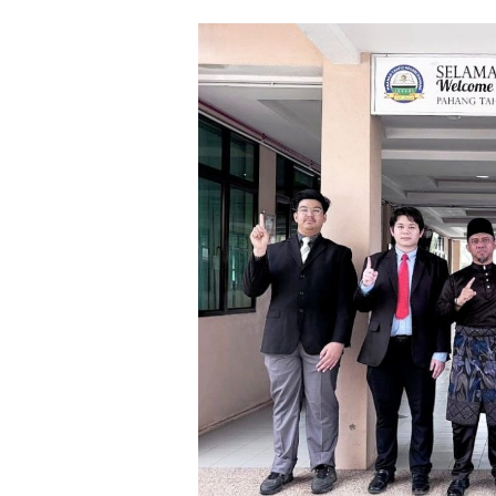
Asia
Youth
International
Model
United
Nations
20th
(AYIMUN
20th)