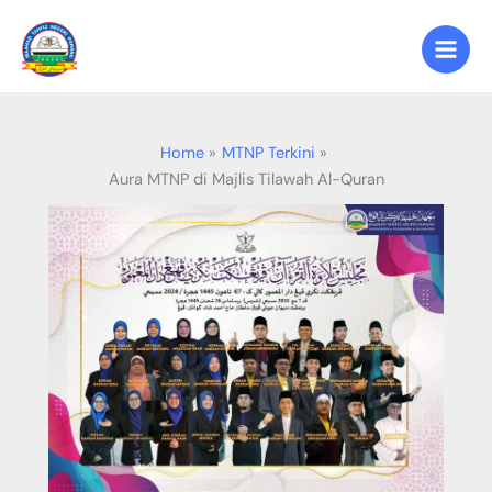
Skip
to
content
Home
MTNP Terkini
Aura MTNP di Majlis Tilawah Al-Quran