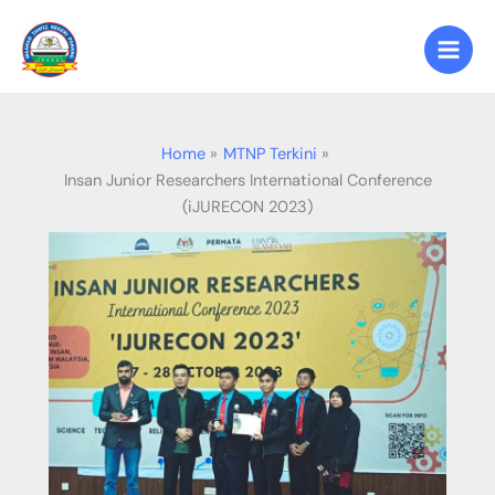
Skip
to
content
Home
MTNP Terkini
Insan Junior Researchers International Conference
(iJURECON 2023)