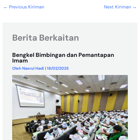
←
Previous Kiriman
Next Kiriman
→
Berita Berkaitan
Bengkel Bimbingan dan Pemantapan
Imam
Oleh
Nasrul Hadi
|
18/02/2025