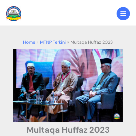
Skip
to
content
Home
MTNP Terkini
Multaqa Huffaz 2023
Multaqa Huffaz 2023