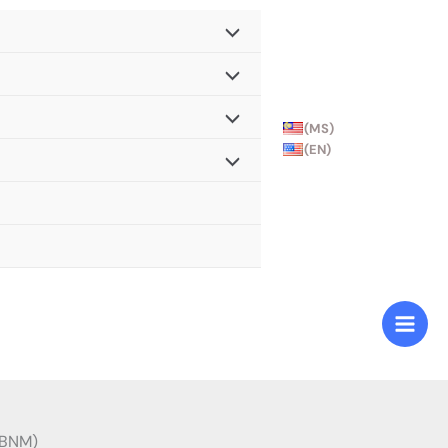
(MS)
(EN)
(BNM)