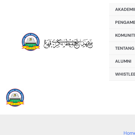
Skip
AKADEMI
to
PENGAMB
content
KOMUNIT
TENTANG
ALUMNI
WHISTLE
Hom