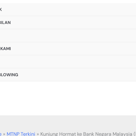
K
ILAN
I
 KAMI
BLOWING
e
MTNP Terkini
Kunjung Hormat ke Bank Negara Malaysia 