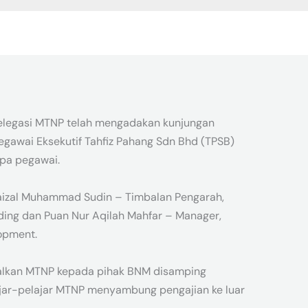
Delegasi MTNP telah mengadakan kunjungan
egawai Eksekutif Tahfiz Pahang Sdn Bhd (TPSB)
pa pegawai.
Faizal Muhammad Sudin – Timbalan Pengarah,
ding dan Puan Nur Aqilah Mahfar – Manager,
opment.
alkan MTNP kepada pihak BNM disamping
ajar-pelajar MTNP menyambung pengajian ke luar